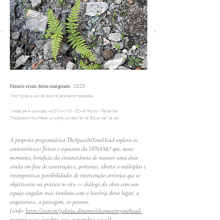
Fósseis vivos: fetos marginais
2025
Inscrições a carvão sobre janelas entaipadas.
Vistas de exposição na DÍNAMO - ESAP, Porto
/
Parte
de
TheSpaceInYourHead,
projeto curatorial de Eduarda Neves
A proposta programática TheSpaceInYourHead explora as
características físicas e espaciais da DÍNAMO que, neste
momento, beneficia da circunstância de manter uma área
ainda em fase de construção e, portanto, aberta a múltiplas e
intempestivas possibilidades de intervenção artística que se
objetivarão na prática in situ — diálogo da obra com um
espaço singular mas também com a história desse lugar, a
arquitetura, a paisagem, as pessoas.
(
+info:
https://esap.pt/galeria_dinamo/thespaceinyourhead-
programacao-outubro-2024-novembro-2025/)