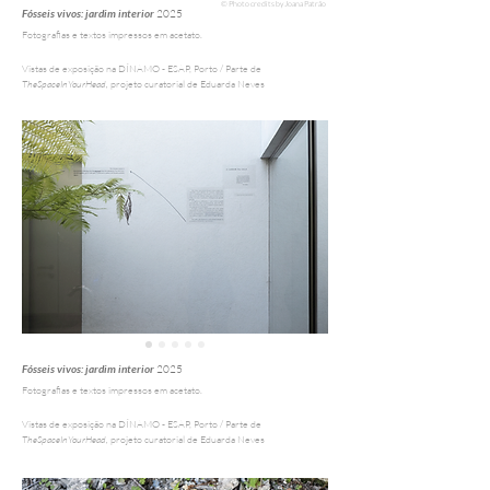
© Photo credits by Joana Patrão
Fósseis vivos: jardim interior
2025
Fotografias e textos impressos em acetato.
Vistas de exposição na DÍNAMO - ESAP, Porto
/
Parte
de
TheSpaceInYourHead,
projeto curatorial de Eduarda Neves
Fósseis vivos: jardim interior
2025
Fotografias e textos impressos em acetato.
Vistas de exposição na DÍNAMO - ESAP, Porto
/
Parte
de
TheSpaceInYourHead,
projeto curatorial de Eduarda Neves