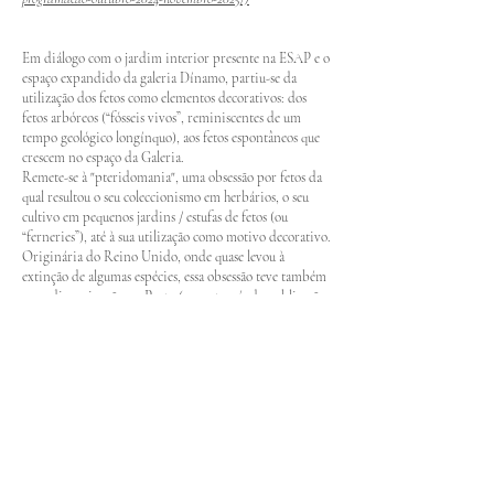
Em diálogo com o jardim interior presente na ESAP e o
espaço expandido da galeria Dínamo, partiu-se da
utilização dos fetos como elementos decorativos: dos
fetos arbóreos (“fósseis vivos”, reminiscentes de um
tempo geológico longínquo), aos fetos espontâneos que
crescem no espaço da Galeria.
Remete-se à "pteridomania", uma obsessão por fetos da
qual resultou o seu coleccionismo em herbários, o seu
cultivo em pequenos jardins / estufas de fetos (ou
“ferneries”), até à sua utilização como motivo decorativo.
Originária do Reino Unido, onde quase levou à
extinção de algumas espécies, essa obsessão teve também
a sua disseminação no Porto (p.ex através da publicação
“O jardim na sala” (1876), de Duarte de Oliveira Júnior,
que ensina a cultivar fetos no interior de casa, em
estufins, pedras artificiais ou vasos) e na plantação de
fetos arbóreos em vários pontos do país, como o Vale do
Fetos na Mata do Bussaco.
Imagens captadas no Bussaco, a par de imagens de
fósseis de fetos provenientes do período do
Carbonífero, surgem aqui em diálogo com estes fetos
arbóreos.