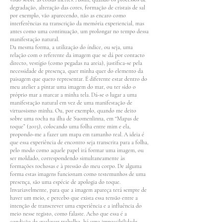
degradação, alteração das cores, formação de cristais de sal
por exemplo, vão aparecendo, não as encaro como
interferências na transcrição da memória experiencial, mas
antes como uma continuação, um prolongar no tempo dessa
manifestação natural.
Da mesma forma, a utilização do índice, ou seja, uma
relação com o referente da imagem que se dá por contacto
directo, vestígio (como pegadas na areia), justifica-se pela
necessidade de presença, quer minha quer do elemento da
paisagem que quero representar. É diferente estar dentro do
meu atelier a pintar uma imagem do mar, ou ter sido o
próprio mar a marcar a minha tela. Dá-se o lugar a uma
manifestação natural em vez de uma manifestação de
virtuosismo minha. Ou, por exemplo, quando me deito
sobre uma rocha na ilha de Suomenlinna, em “Mapas de
toque” (2015), colocando uma folha entre mim e ela,
propondo-me a fazer um mapa em tamanho real. A ideia é
que essa experiência de encontro seja transcrita para a folha,
pelo modo como aquele papel irá formar uma imagem, ou
ser moldado, correspondendo simultaneamente às
formações rochosas e à pressão do meu corpo. De alguma
forma estas imagens funcionam como testemunhos de uma
presença, são uma espécie de apologia do toque.
Invariavelmente, para que a imagem apareça terá sempre de
haver um meio, e percebo que exista essa tensão entre a
intenção de transcrever uma experiência e a influência do
meio nesse registo, como falaste. Acho que essa é a
condição de qualquer trabalho, há uma impossibilidade