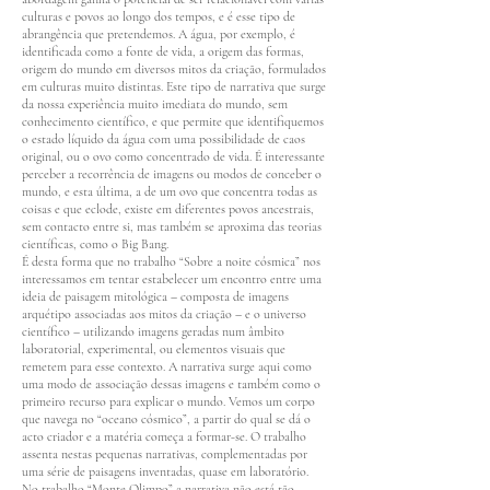
culturas e povos ao longo dos tempos, e é esse tipo de
abrangência que pretendemos. A água, por exemplo, é
identificada como a fonte de vida, a origem das formas,
origem do mundo em diversos mitos da criação, formulados
em culturas muito distintas. Este tipo de narrativa que surge
da nossa experiência muito imediata do mundo, sem
conhecimento científico, e que permite que identifiquemos
o estado líquido da água com uma possibilidade de caos
original, ou o ovo como concentrado de vida. É interessante
perceber a recorrência de imagens ou modos de conceber o
mundo, e esta última, a de um ovo que concentra todas as
coisas e que eclode, existe em diferentes povos ancestrais,
sem contacto entre si, mas também se aproxima das teorias
científicas, como o Big Bang.
É desta forma que no trabalho “Sobre a noite cósmica” nos
interessamos em tentar estabelecer um encontro entre uma
ideia de paisagem mitológica – composta de imagens
arquétipo associadas aos mitos da criação – e o universo
científico – utilizando imagens geradas num âmbito
laboratorial, experimental, ou elementos visuais que
remetem para esse contexto. A narrativa surge aqui como
uma modo de associação dessas imagens e também como o
primeiro recurso para explicar o mundo. Vemos um corpo
que navega no “oceano cósmico”, a partir do qual se dá o
acto criador e a matéria começa a formar-se. O trabalho
assenta nestas pequenas narrativas, complementadas por
uma série de paisagens inventadas, quase em laboratório.
No trabalho “Monte Olimpo” a narrativa não está tão