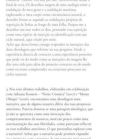
final de 2015. Os desenhos surgem de uma analogia entre a
ondulação do meu gesto e a ondulação marítima,
explorando o meu corpo como circunstância natural, o
desenho forma-se segundo as ondulações próprias da
repetição de linhas ao longo de uma folha. Propus-me a
desenhar um mar todos os dias, pensando essa repetição
como uma espécie de inserção ou identificação com um
ciclo natural, aqui criado por mim.
Acho que desta forma consigo responder às intenções das
duas abordagens que referiste na tua pergunta. Desde a
experiência directa de contacto a uma experiência posterior
que pode vir do modo como as mutações da imagem lhe
dão uma vida para além do primeiro contacto ou do modo
como eu tento compreender ou reencenar processos ou
ciclos naturais.
3. Nos teus últimos trabalhos, elaborados em colaboração
com Adriana Romero – “Noite Cósmica” (2017) e “Monte
Olimpo” (2016), encontramos uma abordagem mais
narrativa, que de alguma maneira difere das tuas propostas
anteriores. Parecia denotar-se uma paisagem mitológica, que
já não se apresenta como uma invocação dos
comportamentos da natureza, nem tão pouco como uma
sistematização das suas liberdades, como pareciam reflectir
os teus trabalhos anteriores. O que pretendias explorar com
a narrativa? Achas que a narrativa pode permitir expandir
essa interação com a natureza de um espectro mais pessoal,