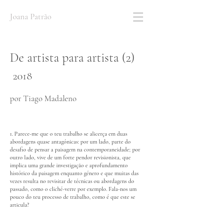
Joana Patrão
De artista para artista (2)
2018
por Tiago Madaleno
1. Parece-me que o teu trabalho se alicerça em duas
abordagens quase antagónicas: por um lado, parte do
desafio de pensar a paisagem na contemporaneidade; por
outro lado, vive de um forte pendor revisionista, que
implica uma grande investigação e aprofundamento
histórico da paisagem enquanto género e que muitas das
vezes resulta no revisitar de técnicas ou abordagens do
passado, como o cliché-verre por exemplo. Fala-nos um
pouco do teu processo de trabalho, como é que este se
articula?