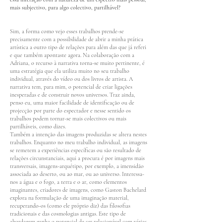
mais subjectivo, para algo colectivo, partilhável?
Sim, a forma como vejo esses trabalhos prende-se
precisamente com a possibilidade de abrir a minha prática
artística a outro tipo de relações para além das que já referi
e que também apontaste agora. Na colaboração com a
Adriana, o recurso à narrativa torna-se muito pertinente, é
uma estratégia que ela utiliza muito no seu trabalho
individual, através do vídeo ou dos livros de artista. A
narrativa tem, para mim, o potencial de criar ligações
inesperadas e de construir novos universos. Traz ainda,
penso eu, uma maior facilidade de identificação ou de
projecção por parte do espectador e nesse sentido os
trabalhos podem tornar-se mais colectivos ou mais
partilháveis, como dizes.
Também a intenção das imagens produzidas se altera nestes
trabalhos. Enquanto no meu trabalho individual, as imagens
se remetem a experiências específicas ou são resultado de
relações circunstanciais, aqui a procura é por imagens mais
transversais, imagens-arquétipo, por exemplo, a imensidão
associada ao deserto, ou ao mar, ou ao universo. Interessa-
nos a água e o fogo, a terra e o ar, como elementos
imaginantes, criadores de imagens, como Gaston Bachelard
explora na formulação de uma imaginação material,
recuperando-os (como ele próprio diz) das filosofias
tradicionais e das cosmologias antigas. Este tipo de
abordagem ganha o potencial de ser relacionável com várias