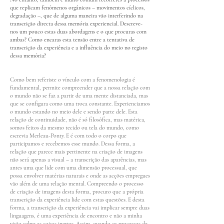
que replicam fenómenos orgânicos – movimentos cíclicos,
degradação –, que de alguma maneira vão interferindo na
transcrição directa dessa memória experiencial. Descreve-
nos um pouco estas duas abordagens e o que procuras com
ambas? Como encaras esta tensão entre a tentativa de
transcrição da experiência e a influência do meio no registo
dessa memória?
Como bem referiste o vínculo com a fenomenologia é
fundamental, permite compreender que a nossa relação com
o mundo não se faz a partir de uma mente distanciada, mas
que se configura como uma troca constante. Experienciamos
o mundo estando no meio dele e sendo parte dele. Esta
relação de continuidade, não é só filosófica, mas matérica,
somos feitos da mesmo tecido ou tela do mundo, como
escrevia Merleau-Ponty. E é com todo o corpo que
participamos e recebemos esse mundo. Dessa forma, a
relação que parece mais pertinente na criação de imagens
não será apenas a visual – a transcrição das aparências, mas
antes uma que lide com uma dimensão processual, que
possa envolver matérias naturais e onde as acções empregues
vão além de uma relação mental. Compreendo o processo
de criação de imagens desta forma, procuro que a própria
transcrição da experiência lide com estas questões. E desta
forma, a transcrição da experiência vai implicar sempre duas
linguagens, é uma experiência de encontro e não a minha
visão sobre as coisas inertes. Assim, quando os processos de