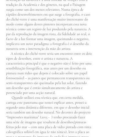
tradição da Academia e dos géneros, na qual a Paisagem
surgia como um dos menos relevantes. Numa época de
rápidos desenvolvimentos em que surge a fotografia, o caso
do cliché-verre é uma manifestação muito interessante do
modo como alguns destes pintores incorporam essa nova
técnica: como um registo de luz produzido pela natureza. A
par da reprodução da imagem vista, da fidelidade ao real, o
facto de a luz formar uma imagem, queimando o negativo,
implicava um novo paradigma: a fotografia é o desenho da
natureza sem a intervenção da mão do artista.
A técnica do cliché-verre seria um encontro entre os dois
tipos de desenhos, entre o artista e natureza. A
característica principal é que o negativo não é feito por uma
sensibilização fotográfica, mas antes por um desenho ou
pintura num vidro que depois é colocado sobre um papel
fotossensível – as partes que permanecem transparentes ou
semi-transparentes são queimadas pela luz solar, fazendo
um desenho que é então simultaneamente do artista e
potenciado por uma acção natural.
Quando utilizei essa técnica que, em certa medida,
carrega este panorama que tentei explicar antes, pensei-a
segundo uma dinâmica diferente, em que o desenho inicial
seria também um desenho natural. No decorrer do projecto
“Impressões marítimas” (2015 - ) tenho procurado fazer
uma série de imagens que resultem de desenhos/pinturas
feitas pelo mar – com uma placa de vidro pintada com tinta
calcográfica solúvel em água (e não tóxica), levo a placa ao
mar e o momento do impacto da onda fica impresso nessa