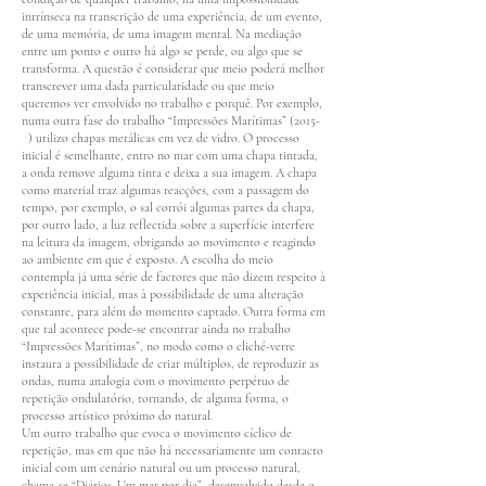
intrínseca na transcrição de uma experiência, de um evento,
de uma memória, de uma imagem mental. Na mediação
entre um ponto e outro há algo se perde, ou algo que se
transforma. A questão é considerar que meio poderá melhor
transcrever uma dada particularidade ou que meio
queremos ver envolvido no trabalho e porquê. Por exemplo,
numa outra fase do trabalho “Impressões Marítimas” (2015-
) utilizo chapas metálicas em vez de vidro. O processo
inicial é semelhante, entro no mar com uma chapa tintada,
a onda remove alguma tinta e deixa a sua imagem. A chapa
como material traz algumas reacções, com a passagem do
tempo, por exemplo, o sal corrói algumas partes da chapa,
por outro lado, a luz reflectida sobre a superfície interfere
na leitura da imagem, obrigando ao movimento e reagindo
ao ambiente em que é exposto. A escolha do meio
contempla já uma série de factores que não dizem respeito à
experiência inicial, mas à possibilidade de uma alteração
constante, para além do momento captado. Outra forma em
que tal acontece pode-se encontrar ainda no trabalho
“Impressões Marítimas”, no modo como o cliché-verre
instaura a possibilidade de criar múltiplos, de reproduzir as
ondas, numa analogia com o movimento perpétuo de
repetição ondulatório, tornando, de alguma forma, o
processo artístico próximo do natural.
Um outro trabalho que evoca o movimento cíclico de
repetição, mas em que não há necessariamente um contacto
inicial com um cenário natural ou um processo natural,
chama-se “Diários. Um mar por dia”, desenvolvido desde o