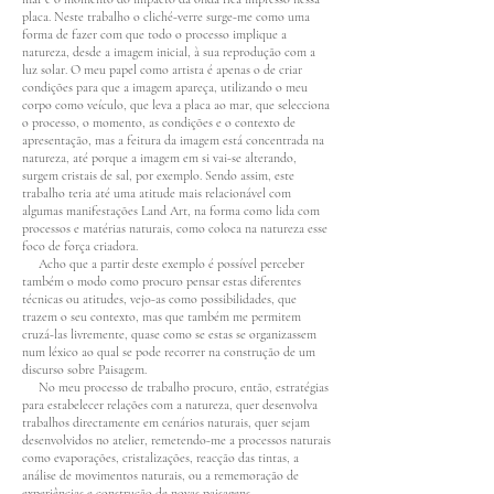
placa. Neste trabalho o cliché-verre surge-me como uma
forma de fazer com que todo o processo implique a
natureza, desde a imagem inicial, à sua reprodução com a
luz solar. O meu papel como artista é apenas o de criar
condições para que a imagem apareça, utilizando o meu
corpo como veículo, que leva a placa ao mar, que selecciona
o processo, o momento, as condições e o contexto de
apresentação, mas a feitura da imagem está concentrada na
natureza, até porque a imagem em si vai-se alterando,
surgem cristais de sal, por exemplo. Sendo assim, este
trabalho teria até uma atitude mais relacionável com
algumas manifestações Land Art, na forma como lida com
processos e matérias naturais, como coloca na natureza esse
foco de força criadora.
Acho que a partir deste exemplo é possível perceber
também o modo como procuro pensar estas diferentes
técnicas ou atitudes, vejo-as como possibilidades, que
trazem o seu contexto, mas que também me permitem
cruzá-las livremente, quase como se estas se organizassem
num léxico ao qual se pode recorrer na construção de um
discurso sobre Paisagem.
No meu processo de trabalho procuro, então, estratégias
para estabelecer relações com a natureza, quer desenvolva
trabalhos directamente em cenários naturais, quer sejam
desenvolvidos no atelier, remetendo-me a processos naturais
como evaporações, cristalizações, reacção das tintas, a
análise de movimentos naturais, ou a rememoração de
experiências e construção de novas paisagens.