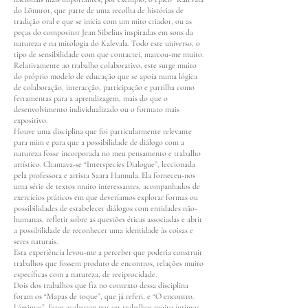
do Lönnrot, que parte de uma recolha de histórias de
tradição oral e que se inicia com um mito criador, ou as
peças do compositor Jean Sibelius inspiradas em sons da
natureza e na mitologia do Kalevala. Todo este universo, o
tipo de sensibilidade com que contactei, marcou-me muito.
Relativamente ao trabalho colaborativo, este surge muito
do próprio modelo de educação que se apoia numa lógica
de colaboração, interacção, participação e partilha como
ferramentas para a aprendizagem, mais do que o
desenvolvimento individualizado ou o formato mais
expositivo.
Houve uma disciplina que foi particularmente relevante
para mim e para que a possibilidade de diálogo com a
natureza fosse incorporada no meu pensamento e trabalho
artístico. Chamava-se “Interspecies Dialogue”, leccionada
pela professora e artista Saara Hannula. Ela forneceu-nos
uma série de textos muito interessantes, acompanhados de
exercícios práticos em que deveríamos explorar formas ou
possibilidades de estabelecer diálogos com entidades não-
humanas, refletir sobre as questões éticas associadas e abrir
a possibilidade de reconhecer uma identidade às coisas e
seres naturais.
Esta experiência levou-me a perceber que poderia construir
trabalhos que fossem produto de encontros, relações muito
específicas com a natureza, de reciprocidade.
Dois dos trabalhos que fiz no contexto dessa disciplina
foram os “Mapas de toque”, que já referi, e “O encontro.
Lágrimas”. Estes acabaram por ser trabalhos muito íntimos