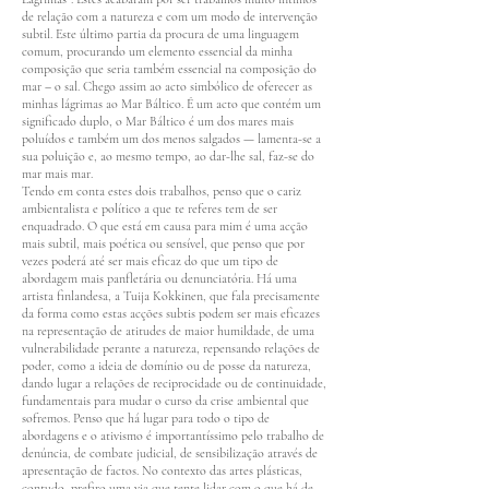
de relação com a natureza e com um modo de intervenção
subtil. Este último partia da procura de uma linguagem
comum, procurando um elemento essencial da minha
composição que seria também essencial na composição do
mar – o sal. Chego assim ao acto simbólico de oferecer as
minhas lágrimas ao Mar Báltico. É um acto que contém um
significado duplo, o Mar Báltico é um dos mares mais
poluídos e também um dos menos salgados — lamenta-se a
sua poluição e, ao mesmo tempo, ao dar-lhe sal, faz-se do
mar mais mar.
Tendo em conta estes dois trabalhos, penso que o cariz
ambientalista e político a que te referes tem de ser
enquadrado. O que está em causa para mim é uma acção
mais subtil, mais poética ou sensível, que penso que por
vezes poderá até ser mais eficaz do que um tipo de
abordagem mais panfletária ou denunciatória. Há uma
artista finlandesa, a Tuija Kokkinen, que fala precisamente
da forma como estas acções subtis podem ser mais eficazes
na representação de atitudes de maior humildade, de uma
vulnerabilidade perante a natureza, repensando relações de
poder, como a ideia de domínio ou de posse da natureza,
dando lugar a relações de reciprocidade ou de continuidade,
fundamentais para mudar o curso da crise ambiental que
sofremos. Penso que há lugar para todo o tipo de
abordagens e o ativismo é importantíssimo pelo trabalho de
denúncia, de combate judicial, de sensibilização através de
apresentação de factos. No contexto das artes plásticas,
contudo, prefiro uma via que tente lidar com o que há de