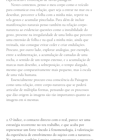
Nestes contextos, penso o meu corpo como o veículo
para comunicar essa relação, quer seja a entrar no mar ou a
desenhar, percorrer a folha com a minha mão, repetir na
tela gestos e acumular pinceladas. Para além de incluir
manifestações naturais penso também na relação corpo-
natureza ao evidenciar questões como a instabilidade do
gesto, presente na irregularidade de uma linha que percorre
uma extensão de folha e na qual a minha mão, ainda que
treinada, não consegue evitar ceder e criar ondulações.
Procuro, por outro lado, explorar analogias, por exemplo,
entre a sedimentação, a acumulação de camadas de uma
rocha, o sentido de um tempo extenso, e a acumulação de
marcas num desenho, a sobreposição, o tempo alargado,
mesmo que comparativamente mais pequeno, mas à escala
de uma vida humana.
Essencialmente procuro essa consciência da Paisagem
como uma relação, entre corpo-natureza que se poderá
articular de múltiplas formas, pensando que os processos
que dão origem às imagens são tão importantes quanto as
imagens em si mesmas.
2. O índice, o contacto directo com o real, parece ser uma
estratégia recorrente no teu trabalho, e que acaba por
representar um forte vínculo à fenomenologia, à valorização
da experiência de envolvimento do sujeito com a natureza.
No entanto, também é muito comum recorreres a processos