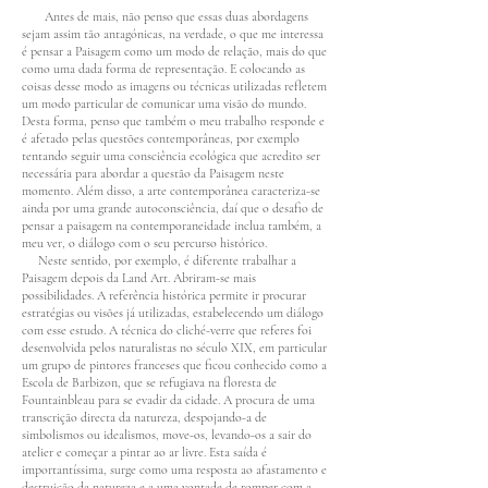
Antes de mais, não penso que essas duas abordagens
sejam assim tão antagónicas, na verdade, o que me interessa
é pensar a Paisagem como um modo de relação, mais do que
como uma dada forma de representação. E colocando as
coisas desse modo as imagens ou técnicas utilizadas refletem
um modo particular de comunicar uma visão do mundo.
Desta forma, penso que também o meu trabalho responde e
é afetado pelas questões contemporâneas, por exemplo
tentando seguir uma consciência ecológica que acredito ser
necessária para abordar a questão da Paisagem neste
momento. Além disso, a arte contemporânea caracteriza-se
ainda por uma grande autoconsciência, daí que o desafio de
pensar a paisagem na contemporaneidade inclua também, a
meu ver, o diálogo com o seu percurso histórico.
Neste sentido, por exemplo, é diferente trabalhar a
Paisagem depois da Land Art. Abriram-se mais
possibilidades. A referência histórica permite ir procurar
estratégias ou visões já utilizadas, estabelecendo um diálogo
com esse estudo. A técnica do cliché-verre que referes foi
desenvolvida pelos naturalistas no século XIX, em particular
um grupo de pintores franceses que ficou conhecido como a
Escola de Barbizon, que se refugiava na floresta de
Fountainbleau para se evadir da cidade. A procura de uma
transcrição directa da natureza, despojando-a de
simbolismos ou idealismos, move-os, levando-os a sair do
atelier e começar a pintar ao ar livre. Esta saída é
importantíssima, surge como uma resposta ao afastamento e
destruição da natureza e a uma vontade de romper com a