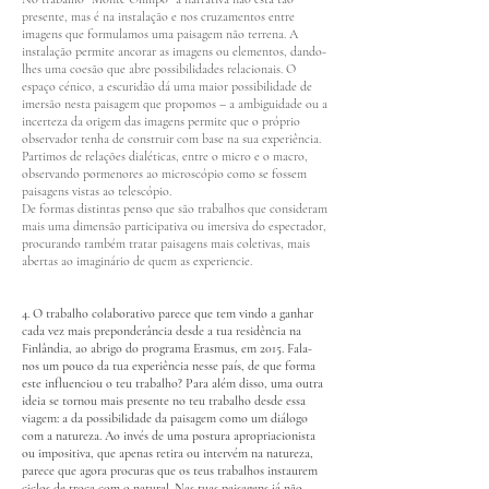
presente, mas é na instalação e nos cruzamentos entre
imagens que formulamos uma paisagem não terrena. A
instalação permite ancorar as imagens ou elementos, dando-
lhes uma coesão que abre possibilidades relacionais. O
espaço cénico, a escuridão dá uma maior possibilidade de
imersão nesta paisagem que propomos – a ambiguidade ou a
incerteza da origem das imagens permite que o próprio
observador tenha de construir com base na sua experiência.
Partimos de relações dialéticas, entre o micro e o macro,
observando pormenores ao microscópio como se fossem
paisagens vistas ao telescópio.
De formas distintas penso que são trabalhos que consideram
mais uma dimensão participativa ou imersiva do espectador,
procurando também tratar paisagens mais coletivas, mais
abertas ao imaginário de quem as experiencie.
4. O trabalho colaborativo parece que tem vindo a ganhar
cada vez mais preponderância desde a tua residência na
Finlândia, ao abrigo do programa Erasmus, em 2015. Fala-
nos um pouco da tua experiência nesse país, de que forma
este influenciou o teu trabalho? Para além disso, uma outra
ideia se tornou mais presente no teu trabalho desde essa
viagem: a da possibilidade da paisagem como um diálogo
com a natureza. Ao invés de uma postura apropriacionista
ou impositiva, que apenas retira ou intervém na natureza,
parece que agora procuras que os teus trabalhos instaurem
ciclos de troca com o natural. Nas tuas paisagens já não