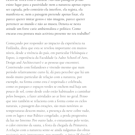
existe lugar para a passividade: nem a natureza apenas espera
ser captada, pelo contrário ela interfere, ela regista, ela
manifesta-se, nem a paisagem pretende apenas fixar, ela
parece querer imitar gestos e não imagens, parece querer
pertencer ao mundo e não ao museu. Denota-se nesta
atitude um forte cariz ambientalista e político. Como
encaras essa postura mais activista presente no teu trabalho?
Começando por responder ao impacto da experiência na
Finlândia, diria que esta se revelou importante em muitos
níveis, desde a vivência do país, em particular Helsínquia e
Espoo, à experiência da Faculdade (a Aalto School of Arts,
Design and Architecture) e as pessoas que encontrei.
Convivendo com finlandeses e vivendo mesmo que num
período relativamente curto lá, dá para perceber que há um
modo muito particular de relação com a natureza, por
exemplo, na forma como esta é respeitada e celebrada,
como os parques e espaços verdes se enchem mal haja um
pouco de sol, como desde cedo estão habituados a caminhar
pelos bosques, a fazer atividades ao ar livre no geral. Penso
que isto também se relaciona com a forma como os ciclos
naturais, a passagem das estações, são mais notórios: as
temperaturas descem muito, a presença da neve cobre tudo,
com os lagos e mar Báltico congelado, a perda progressiva
da luz no Inverno. Por outro lado, o entusiasmo pelo verão,
o calor extremo da sauna, a festa da chegada da Primavera.
A relação com a natureza sente-se ainda nalgumas das obras
nacionais mais importantes, por exemplo, o épico “Kalevala”